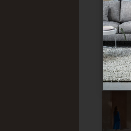
Salontafel 
Qliv