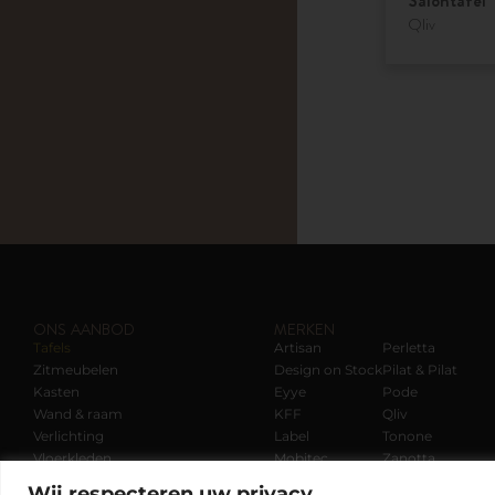
Salontafel 
Qliv
ONS AANBOD
MERKEN
Tafels
Artisan
Perletta
Zitmeubelen
Design on Stock
Pilat & Pilat
Kasten
Eyye
Pode
Wand & raam
KFF
Qliv
Verlichting
Label
Tonone
Vloerkleden
Mobitec
Zanotta
Wij respecteren uw privacy