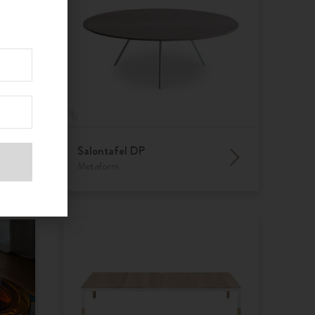
Salontafel DP
Metaform