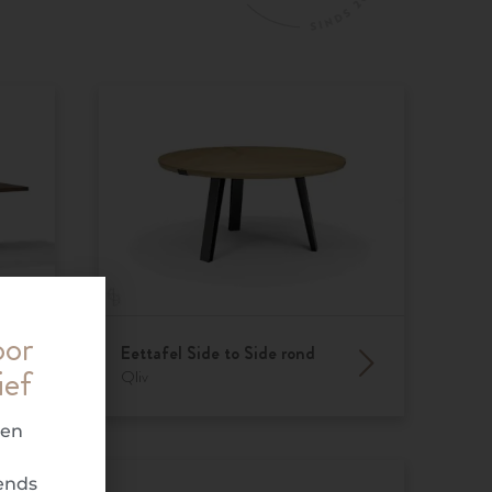
oor
Eettafel Side to Side rond
ief
Qliv
ren
ends