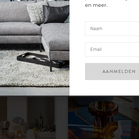
en meer.
Adjust
Salontafel Crossings
AANMELDEN
Qliv