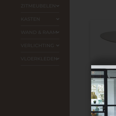
ZITMEUBELEN
KASTEN
WAND & RAAM
VERLICHTING
VLOERKLEDEN
Eetkamertaf
Bree's New W