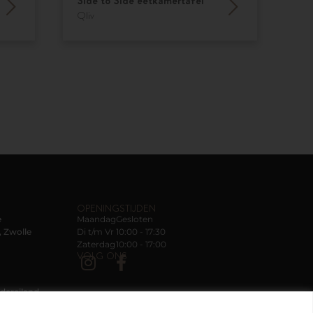
Side to Side eetkamertafel
Qliv
OPENINGSTIJDEN
e
Maandag
Gesloten
 Zwolle
Di t/m Vr
10:00 - 17:30
Zaterdag
10:00 - 17:00
VOLG ONS
dereiland