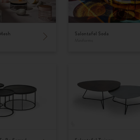
 Mesh
Salontafel Soda
Miniforms