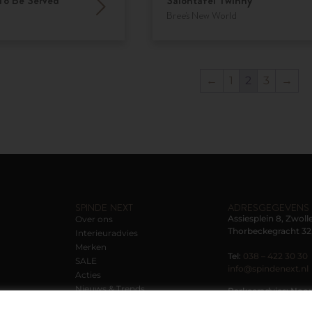
To Be Served
Salontafel Twinny
Bree's New World
←
1
2
3
→
SPINDE NEXT
ADRESGEGEVENS
Assiesplein 8, Zwoll
Over ons
Thorbeckegracht 32,
Interieuradvies
Merken
Tel:
038 – 422 30 30
SALE
info@spindenext.nl
Acties
Nieuws & Trends
Parkeeradvies: Noor
Contact