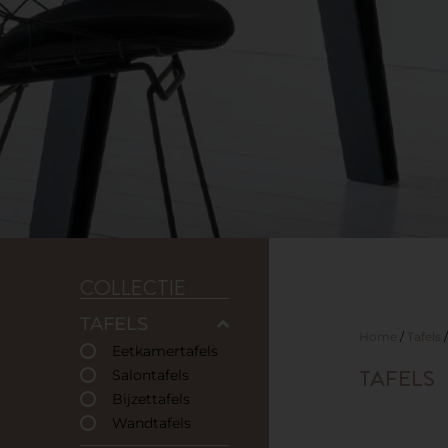
COLLECTIE
TAFELS
Home
/
Tafels
/
Eetkamertafels
TAFELS
Salontafels
Bijzettafels
Wandtafels