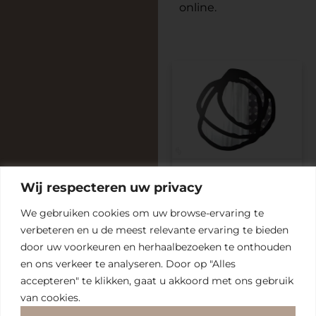
online.
Sweet spiegel
Wij respecteren uw privacy
Gervasoni
We gebruiken cookies om uw browse-ervaring te
verbeteren en u
de meest relevante ervaring te bieden
door uw voorkeuren en herhaalbezoeken te onthouden
en ons verkeer te analyseren. Door op "Alles
ONS
MERKEN
SPINDE
ADRESGEGEVENS
OPENINGSTIJDEN
AANBOD
NEXT
Assiesplein
Maandag
Gesloten
Artisan
accepteren" te klikken, gaat u akkoord met ons gebruik
Tafels
Over ons
8, Zwolle
Di
10:00 - 17:30
Design on
van cookies.
Zitmeubelen
Interieuradvies
Thorbeckegracht
t/m
10:00 - 17:00
Stock
32, Zwolle
Vr
Kasten
Merken