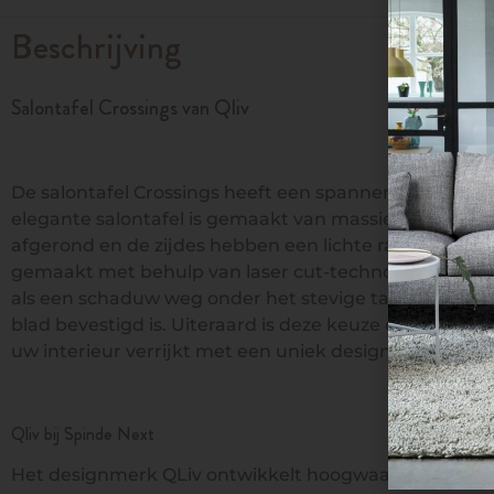
Beschrijving
Salontafel Crossings van Qliv
De salontafel Crossings heeft een spannende balans 
elegante salontafel is gemaakt van massief Frans eike
afgerond en de zijdes hebben een lichte radius. Het s
gemaakt met behulp van laser cut-technology en afgew
als een schaduw weg onder het stevige tafelblad. Zeer
blad bevestigd is. Uiteraard is deze keuze optioneel 
uw interieur verrijkt met een uniek design.
Qliv bij Spinde Next
Het designmerk QLiv ontwikkelt hoogwaardige en d