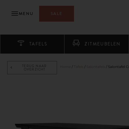
MENU
SALE
TAFELS
ZITMEUBELEN
TERUG NAAR
Home
/
Tafels
/
Salontafels
/ Salontafel 
OVERZICHT