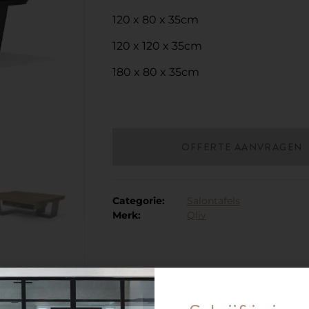
120 x 80 x 35cm
120 x 120 x 35cm
180 x 80 x 35cm
OFFERTE AANVRAGEN
Categorie:
Salontafels
Merk:
Qliv