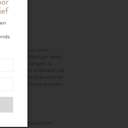
oor
ief
ren
ends
deze robuuste en toch
an het tafelblad zijn deels
meerdere kruisingen, is
 lijn van het onderstel valt
e aan de onderzijde van het
t en stijlvol ontwerp welke
ke combinatie van een