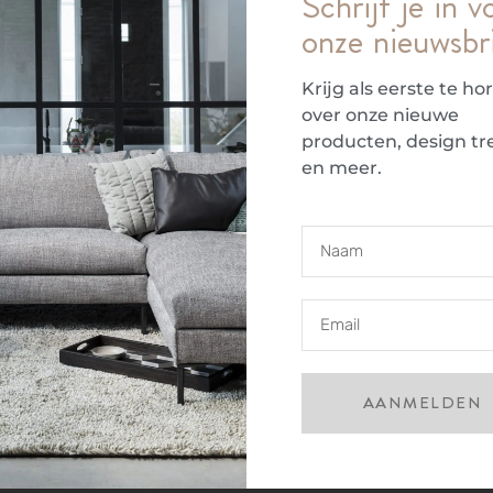
Schrijf je in v
onze nieuwsbr
Krijg als eerste te ho
over onze nieuwe
producten, design tr
en meer.
tussen esthetische en solide elementen. Het blad van 
nhout of notenhout en bestaat uit 2 delen. De hoeken v
talen frame van de Crossings salontafel bestaande uit 
erkt met poedercoating. Het contrast van de verfijnde
 functioneel is de prachtige verfijnde lectuurbak welk
en afhankelijk van uw wensen. De Crossings is een elegan
AANMELDEN
uurzame meubels op Nederlandse bodem. Door de unie