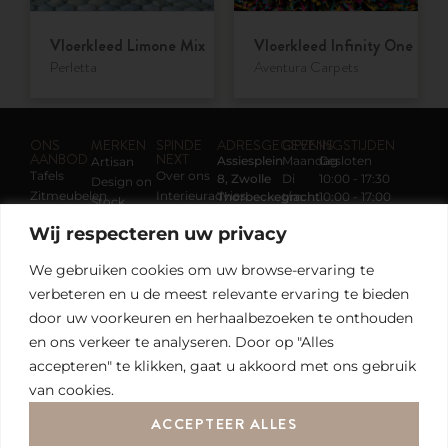
Vloerkleed Limone Mix
Vloerkleed Infinity One
Perletta
Aventura Carpets
ONS
MERKEN
SPINDE
ADRESGEGEVENS
OPENINGSTIJDEN
AANBOD
NEXT
Assiesplein
Maandag
Gesloten
Artisan
Tafels
Over ons
8, Zwolle
Di
10:00 - 17:30
Design on
Zitmeubelen
Interieuradvies
Thorbeckegracht
t/m
10:00 - 17:00
Stock
32, Zwolle
Vr
Kasten
Merken
Eyye
Wij respecteren uw privacy
Zaterdag
Wand &
SALE
KFF
VOLG ONS
Tel:
038 –
raam
Acties
Label
We gebruiken cookies om uw browse-ervaring te
422 30 30
Verlichting
Nieuws &
Mobitec
info@spindenext.nl
verbeteren en u
de meest relevante ervaring te bieden
Vloerkleden
Trends
Perletta
Contact
door uw voorkeuren en herhaalbezoeken te onthouden
Parkeeradvies:
Pilat &
Noordereiland
en ons verkeer te analyseren. Door op "Alles
Pilat
Pode
accepteren" te klikken, gaat u akkoord met ons gebruik
Qliv
van cookies.
Tonone
ACCEPTEER ALLES
Zanotta