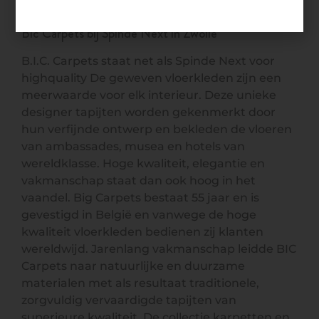
Bic Carpets bij Spinde Next in Zwolle
B.I.C. Carpets staat net als Spinde Next voor
highquality De geweven vloerkleden zijn een
meerwaarde voor elk interieur. Deze unieke
designer tapijten worden gekenmerkt door
hun verfijnde ontwerp en bekleden de vloeren
van ambassades, musea en hotels van
wereldklasse. Hoge kwaliteit, elegantie en
vakmanschap staat dan ook hoog in het
vaandel. Big Carpets bestaat 55 jaar en is
gevestigd in België en vanwege de hoge
kwaliteit vloerkleden bedienen zij klanten
wereldwijd. Jarenlang vakmanschap leidde BIC
Carpets naar natuurlijke en duurzame
materialen met als resultaat traditionele,
zorgvuldig vervaardigde tapijten van
superieure kwaliteit. De collectie karpetten en