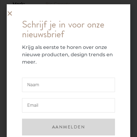
Merk:
Bic Carpets
Schrijf je in voor onze
nieuwsbrief
Beschrijving
Krijg als eerste te horen over onze
nieuwe producten, design trends en
Vloerkleed Shadow van Bic Carpets
meer.
Dit design vloerkleed Shadow van BIC Carpets
zorgt voor net dat beetje extra diepte in uw
interieur. Gemaakt van een combinatie van wol
en polyester waardoor een uniek effect
ontstaat met een subtiele horizontale streep
structuur. Geniet van de behaaglijke warmte,
de textuur en structuur. Met het vloerkleed
Shadow van Bic Carpets geeft uw zithoek een
AANMELDEN
luxe uitstraling.