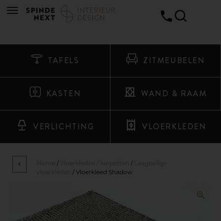
TAFELS
ZITMEUBELEN
KASTEN
WAND & RAAM
VERLICHTING
VLOERKLEDEN
Home
/
Vloerkleden / karpetten
/
Laagpolige
vloerkleden
/ Vloerkleed Shadow