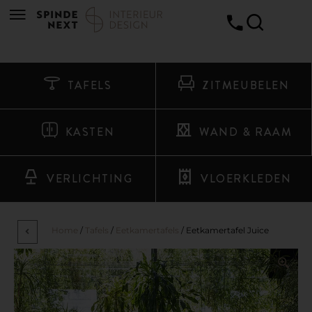
TAFELS
ZITMEUBELEN
KASTEN
WAND & RAAM
VERLICHTING
VLOERKLEDEN
Home
/
Tafels
/
Eetkamertafels
/ Eetkamertafel Juice