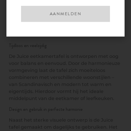
zorgen voor een licht en ruimtelijk effect,
AANMELDEN
terwijl het ontwerp tegelijkertijd kracht en
stabiliteit uitstraalt. Dit maakt de tafel tot een
subtiele eyecatcher die perfect past binnen
moderne en minimalistische interieurs.
Tijdloos en veelzijdig
De Juice eetkamertafel is ontworpen met oog
voor balans en eenvoud. Door de harmonieuze
vormgeving laat de tafel zich moeiteloos
combineren met verschillende woonstijlen –
van Scandinavisch en modern tot warm en
eigentijds. Hierdoor vormt hij het ideale
middelpunt van de eetkamer of leefkeuken.
Design en gebruik in perfecte harmonie
Naast het sterke visuele ontwerp is de Juice
tafel gemaakt om dagelijks te gebruiken. Het