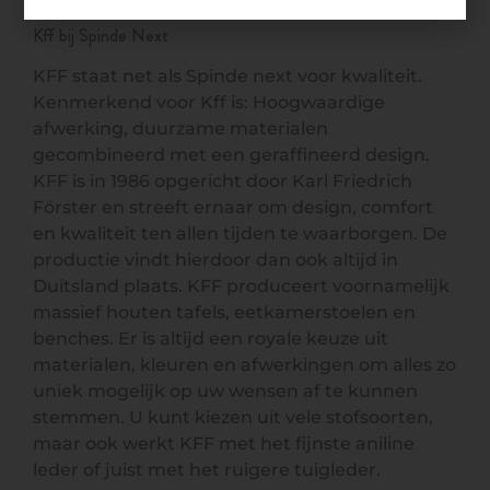
Kff bij Spinde Next
KFF staat net als Spinde next voor kwaliteit.
Kenmerkend voor Kff is: Hoogwaardige
afwerking, duurzame materialen
gecombineerd met een geraffineerd design.
KFF is in 1986 opgericht door Karl Friedrich
Förster en streeft ernaar om design, comfort
en kwaliteit ten allen tijden te waarborgen. De
productie vindt hierdoor dan ook altijd in
Duitsland plaats. KFF produceert voornamelijk
massief houten tafels, eetkamerstoelen en
benches. Er is altijd een royale keuze uit
materialen, kleuren en afwerkingen om alles zo
uniek mogelijk op uw wensen af te kunnen
stemmen. U kunt kiezen uit vele stofsoorten,
maar ook werkt KFF met het fijnste aniline
leder of juist met het ruigere tuigleder.