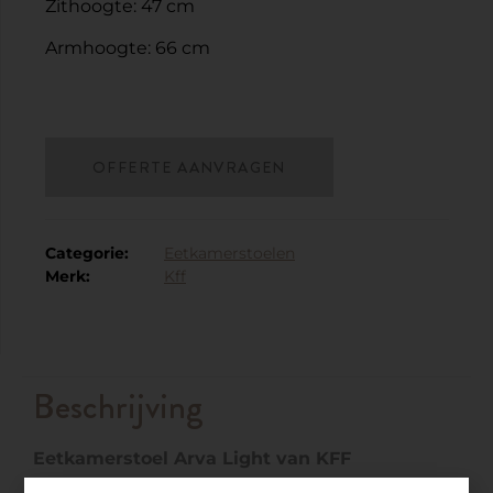
Zithoogte: 47 cm
Armhoogte: 66 cm
OFFERTE AANVRAGEN
Categorie:
Eetkamerstoelen
Merk:
Kff
Beschrijving
Eetkamerstoel Arva Light van KFF