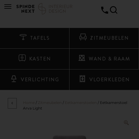
TAFELS
ZITMEUBELEN
KASTEN
WAND & RAAM
VERLICHTING
VLOERKLEDEN
Home
/
Zitmeubelen
/
Eetkamerstoelen
/ Eetkamerstoel
Arva Light