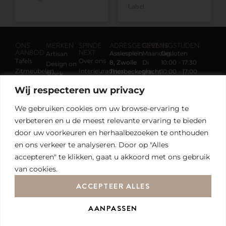
Label
ONS
MERKEN
SPINDE
ADRESGEGEVENS
OPENINGSTIJDEN
AANBOD
NEXT
Assiesplein
Maandag
Gesloten
Artisan
Tafels
Over ons
8, Zwolle
Di
10:00 - 17:30
Design on
Zitmeubelen
Interieuradvies
Thorbeckegracht
t/m
10:00 - 17:00
Stock
32, Zwolle
Vr
Kasten
Merken
Eyye
Wij respecteren uw privacy
Zaterdag
Wand &
SALE
KFF
VOLG ONS
Tel:
038 –
raam
Acties
Label
We gebruiken cookies om uw browse-ervaring te
422 30 30
Verlichting
Nieuws &
Mobitec
info@spindenext.nl
verbeteren en u
de meest relevante ervaring te bieden
Vloerkleden
Trends
Perletta
Contact
door uw voorkeuren en herhaalbezoeken te onthouden
Parkeeradvies:
Pilat &
Noordereiland
en ons verkeer te analyseren. Door op "Alles
Pilat
Pode
accepteren" te klikken, gaat u akkoord met ons gebruik
Qliv
van cookies.
Tonone
ACCEPTEER ALLES
Zanotta
AANPASSEN
2026 Alle rechten voorbehouden