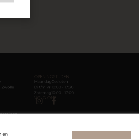
OPENINGSTIJDEN
e
Maandag
Gesloten
 Zwolle
Di t/m Vr
10:00 - 17:30
Zaterdag
10:00 - 17:00
VOLG ONS
dereiland
n en