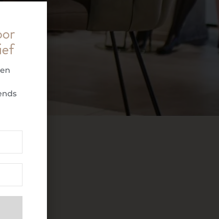
oor
ief
ren
ends